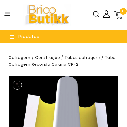
a O
0
nteúdo
Produtos
Cofragem
/
Construção
/
Tubos cofragem
/ Tubo
Cofragem Redondo Coluna CR-21