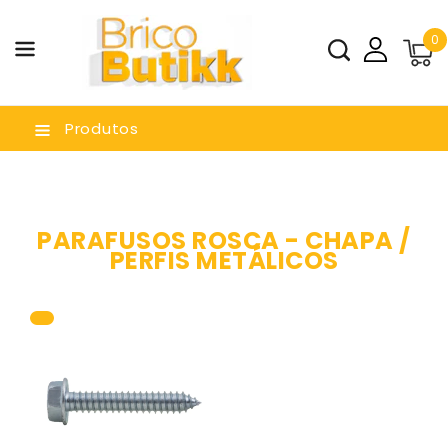
a O
0
nteúdo
Produtos
PARAFUSOS ROSCA - CHAPA /
PERFIS METÁLICOS
Parafuso
rosca
chapa
hexagonal