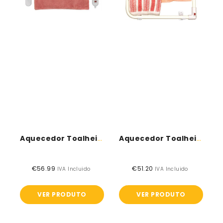
Aquecedor Toalheiro - TH8002 - ORBEGOZO
Aquecedor Toalheiro - TH8000 - ORBEGOZO
€56.99
Preço
€51.20
Preço
IVA Incluido
IVA Incluido
normal
normal
VER PRODUTO
VER PRODUTO
Aquecedor
Aquecedor