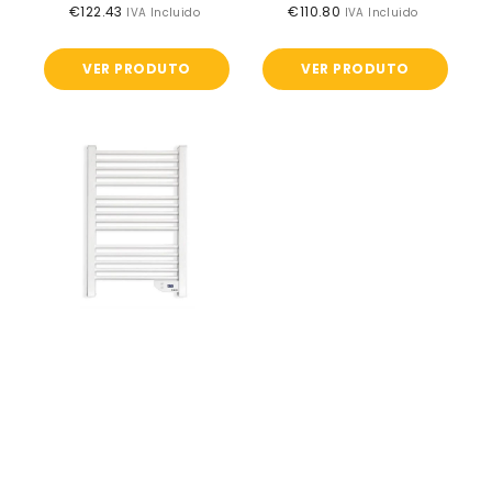
€122.43
Preço
€110.80
Preço
IVA Incluido
IVA Incluido
normal
normal
VER PRODUTO
VER PRODUTO
Aquecedor
Toalheiro
-
LOREN500
-
HJM