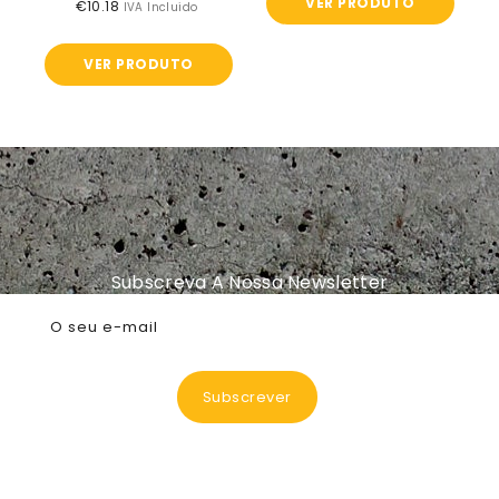
VER PRODUTO
€10.18
Preço
IVA Incluido
normal
VER PRODUTO
Subscreva A Nossa Newsletter
O seu e-mail
Subscrever