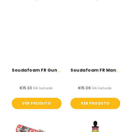
Soudafoam FR Gun - Soudal
Soudafoam FR Manual - Soudal
€15.33
Preço
€15.06
Preço
IVA Incluido
IVA Incluido
normal
normal
VER PRODUTO
VER PRODUTO
Bucha
Soudafix
química
P