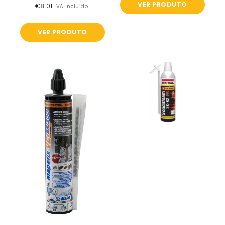
VER PRODUTO
€8.01
Preço
IVA Incluido
normal
VER PRODUTO
Mapefix
Soudafoam
VE
2K
SF
FR
-
B2
Mapei
-
Soudal