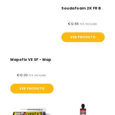
Soudafoam 2K FR B2 - Soudal
€12.65
Preço
IVA Incluido
normal
VER PRODUTO
Mapefix VE SF - Mapei
€12.00
Preço
IVA Incluido
normal
VER PRODUTO
Bucha
Soudafix
química
CA