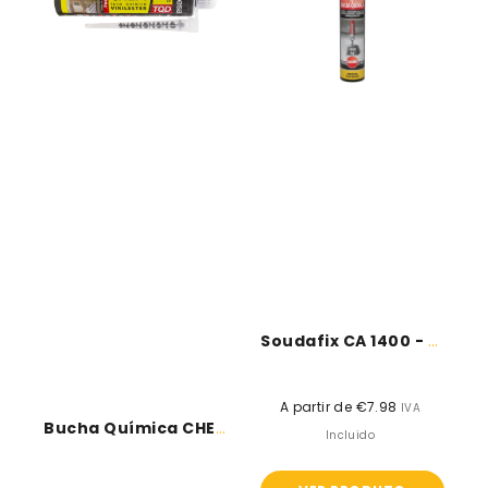
CHEM
1400
TQD
-
-
Soudal
Desa
Soudafix CA 1400 - Soudal
A partir de €7.98
Preço
IVA
Bucha Química CHEM TQD - Desa
normal
Incluido