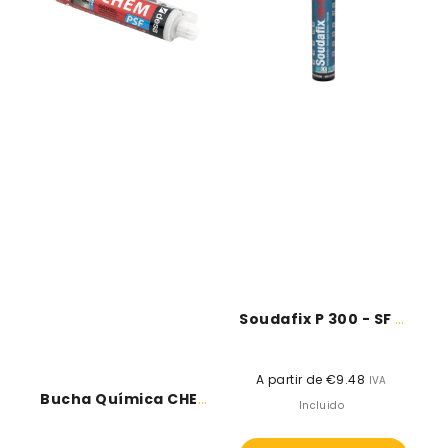
CHEM
300
PSF
-
-
SF
Desa
-
Soudal
Soudafix P 300 - SF -...
A partir de €9.48
Preço
IVA
Bucha Química CHEM PSF - Desa
normal
Incluido