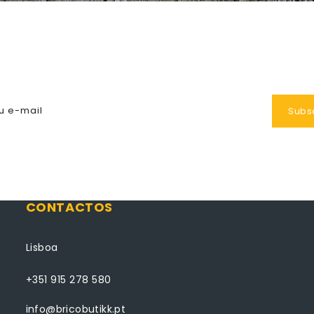
Subscreva A Nossa Newsletter
u e-mail
Subs
CONTACTOS
Lisboa
+351 915 278 580
info@bricobutikk.pt