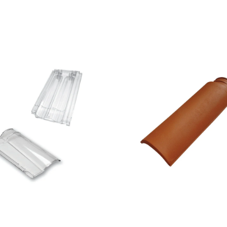
-
-
BMI
BMI