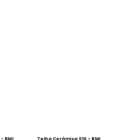
- BMI
Telha Cerâmica S10 - BMI
Tama