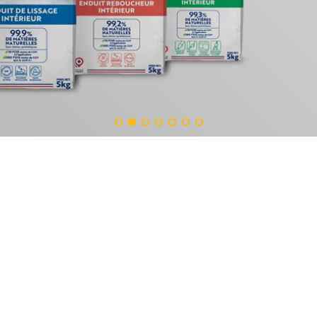
Telhas
Beirado
de
Capa
Vidro
Cerâmica