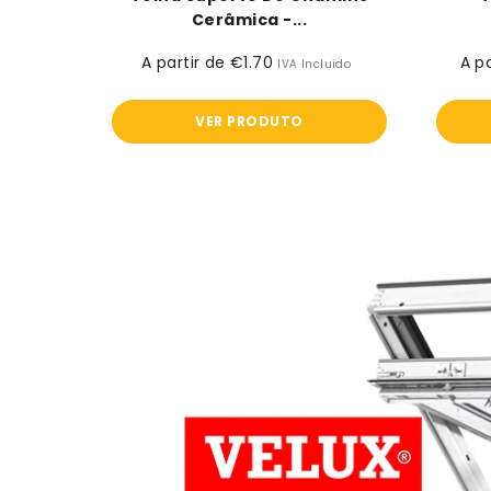
Cerâmica -...
A partir de €1.70
Preço
A p
IVA Incluido
normal
VER PRODUTO