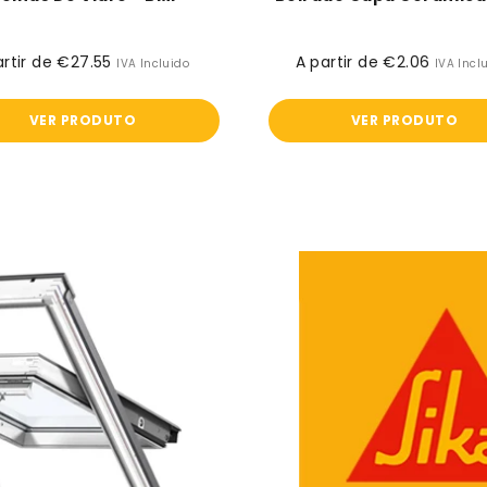
artir de €27.55
Preço
A partir de €2.06
Preço
IVA Incluido
IVA Incl
normal
normal
VER PRODUTO
VER PRODUTO