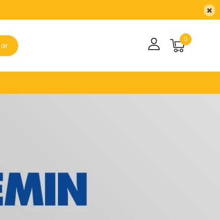
0
sar