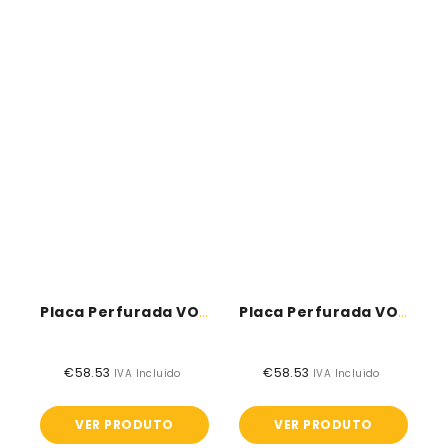
Placa Perfurada VOGL 12/25 - Quadrado
Placa Perfurada VOGL 8/18- Redondo
€58.53
Preço
€58.53
Preço
IVA Incluido
IVA Incluido
normal
normal
VER PRODUTO
VER PRODUTO