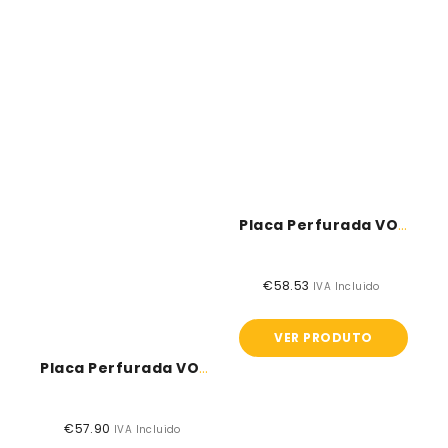
Placa Perfurada VOGL 8/15/20 - Redondo
€58.53
Preço
IVA Incluido
normal
VER PRODUTO
Placa Perfurada VOGL 8/18 - Quadrado
€57.90
Preço
IVA Incluido