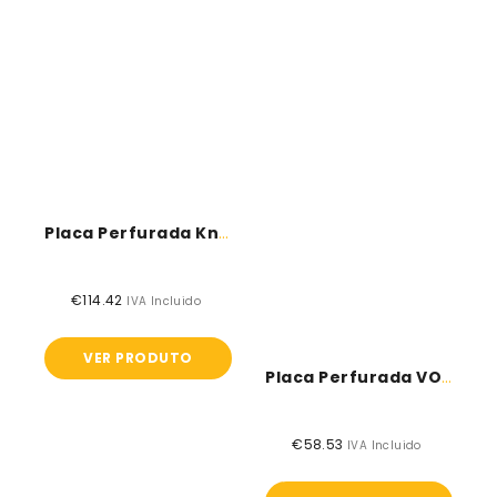
Placa Perfurada Knauf Cleaneo Slotline
€114.42
Preço
IVA Incluido
normal
VER PRODUTO
Placa Perfurada VOGL 12/25 - Redondo
€58.53
Preço
IVA Incluido
normal