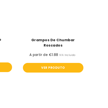
o
Grampos De Chumbar
.
Roscados
A partir de €1.88
Preço
IVA Incluido
normal
VER PRODUTO