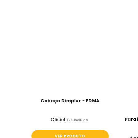
Cabeça Dimpler - EDMA
Paraf
€19.94
Preço
IVA Incluido
normal
VER PRODUTO