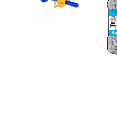
-
50
unidades