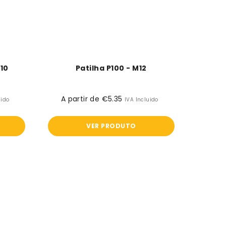
10
Patilha P100 - M12
A partir de €5.35
Preço
uido
IVA Incluido
normal
VER PRODUTO