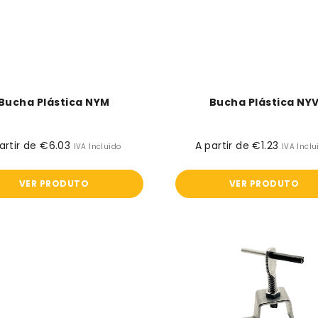
Bucha Plástica NYM
Bucha Plástica NY
artir de €6.03
Preço
A partir de €1.23
Preço
IVA Incluido
IVA Inclu
normal
normal
VER PRODUTO
VER PRODUTO
Parafuso
Patilha
EJ
Mecânica
RAP-
-
P
M10
-