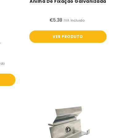
Anilha De Fixação Galvanizada
€5.38
Preço
IVA Incluido
normal
VER PRODUTO
V
ido
Patilha
P100
-
M12