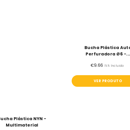
Bucha Plástica Aut
Perfuradora Ø6 -..
€9.66
Preço
IVA Incluido
normal
VER PRODUTO
Bucha Plástica NYN -
Multimaterial