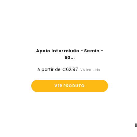
Apoio Intermédio - Semin -
50...
A partir de €62.97
Preço
IVA Incluido
normal
VER PRODUTO