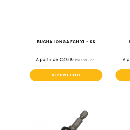
BUCHA LONGA FCH XL - SS
A partir de €46.16
Preço
A p
IVA Incluido
normal
VER PRODUTO
Cabeça
dimpler
-
EDMA