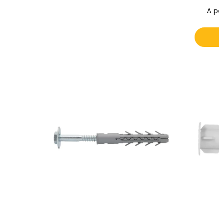
A p
BUCHA
LONGA
FCH
XL
-
SS