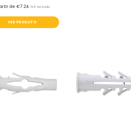
artir de €7.24
Preço
IVA Incluido
normal
VER PRODUTO
Bucha
Bucha
plástica
plástica
NYM
NYV