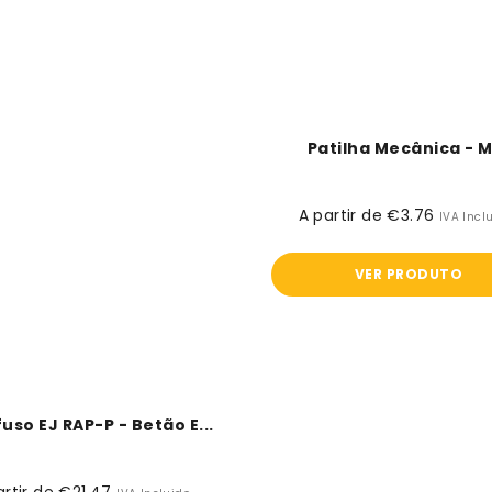
Patilha Mecânica - M
A partir de €3.76
Preço
IVA Incl
normal
VER PRODUTO
uso EJ RAP-P - Betão E...