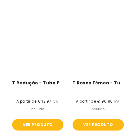
T Redução - Tubo PPR
T Rosca Fêmea - Tubo PPR
A partir de €42.97
Preço
A partir de €190.96
Preço
IVA
IVA
normal
normal
Incluido
Incluido
VER PRODUTO
VER PRODUTO