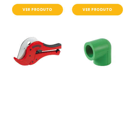
VER PRODUTO
VER PRODUTO
Tesoura
Joelho
PP-
90º
R
-
Aço
Tubo
PPR