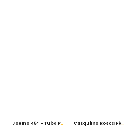
Joelho 45º - Tubo PPR
Casquilho Rosca Fêmea - Tubo PPR