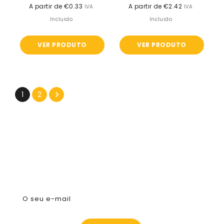
A partir de €0.33
Preço
A partir de €2.42
Preço
IVA
IVA
normal
normal
Incluido
Incluido
VER PRODUTO
VER PRODUTO
1
2
Subscreva A Nossa Newsletter
O seu e-mail