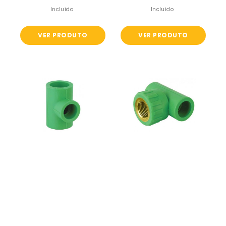
normal
normal
Incluido
Incluido
VER PRODUTO
VER PRODUTO
T
T
Redução
Rosca
-
Fêmea
Tubo
-
PPR
Tubo
PPR