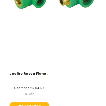
Tubo
Tubo
PPR
PPR
Joelho Rosca Fêmea - Tubo PPR
A partir de €2.84
Preço
IVA
normal
Incluido