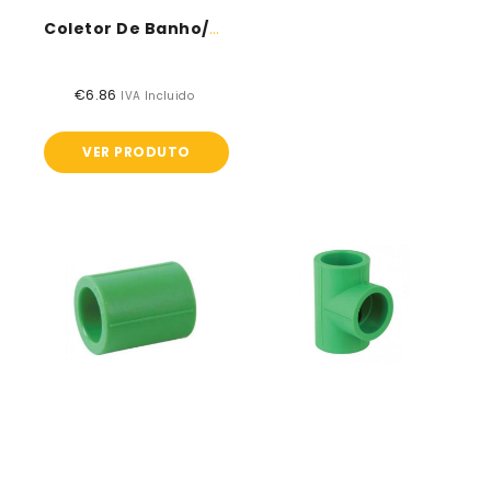
Coletor De Banho/Chuveiro - Tubo PPR
€6.86
Preço
IVA Incluido
normal
VER PRODUTO
União
T
Simples
Simples
-
-
Tubo
Tubo
PPR
PPR