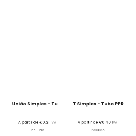
União Simples - Tubo PPR
T Simples - Tubo PPR
A partir de €0.21
Preço
A partir de €0.40
Preço
IVA
IVA
normal
normal
Incluido
Incluido