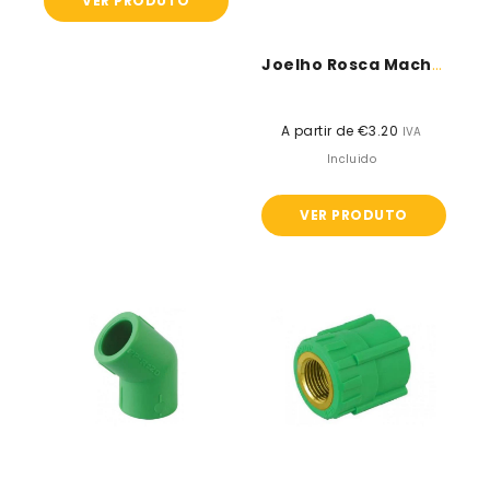
VER PRODUTO
Joelho Rosca Macho - Tubo PPR
A partir de €3.20
Preço
IVA
normal
Incluido
VER PRODUTO
Joelho
Casquilho
45º
Rosca
-
Fêmea
Tubo
-
PPR
Tubo
PPR