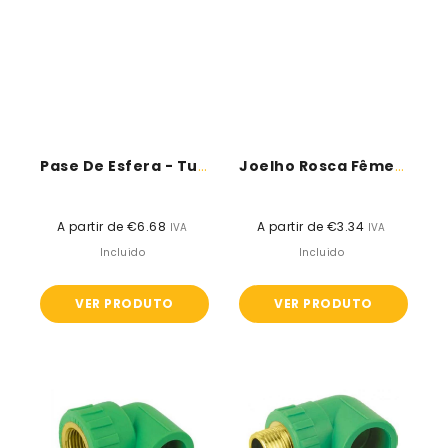
Pase De Esfera - Tubo PPR
Joelho Rosca Fêmea C/ Pater -...
A partir de €6.68
Preço
A partir de €3.34
Preço
IVA
IVA
normal
normal
Incluido
Incluido
VER PRODUTO
VER PRODUTO
Joelho
Joelho
Rosca
Rosca
Fêmea
Macho
-
-