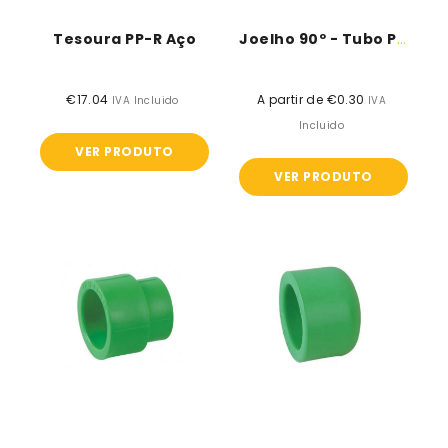
Tesoura PP-R Aço
Joelho 90º - Tubo PPR
€17.04
Preço
A partir de €0.30
Preço
IVA Incluido
IVA
normal
normal
Incluido
VER PRODUTO
VER PRODUTO
União
Tampão
Redução
-
-
Tubo
Tubo
PPR
PPR