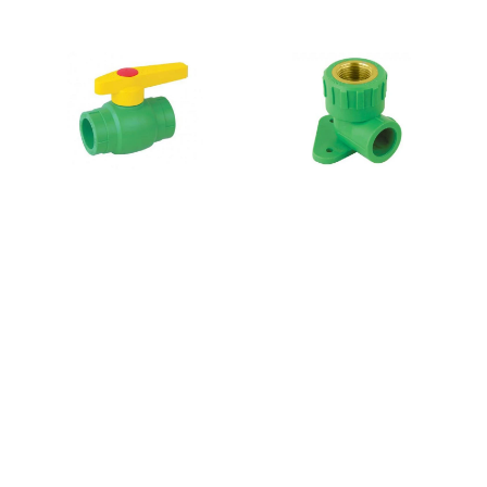
Pase
Joelho
de
Rosca
Esfera
Fêmea
-
c/
Tubo
Pater
PPR
-
Tubo
PPR