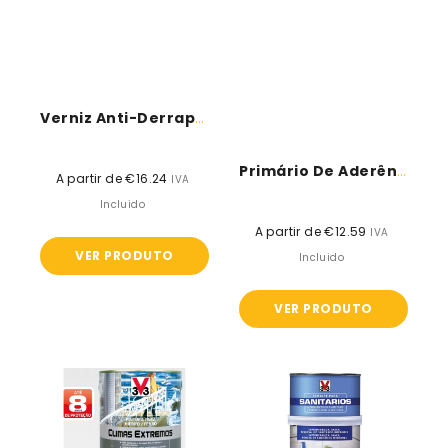
Verniz Anti-Derrapante - V33
Primário De Aderência - V33
A partir de €16.24
Preço
IVA
normal
Incluido
A partir de €12.59
Preço
IVA
VER PRODUTO
normal
Incluido
VER PRODUTO
Pintura
Esmalte
para
sanitário
ferro
-
climas
V33