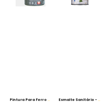
extremos
-
V33
Pintura Para Ferro Climas Extremos -...
Esmalte Sanitário - V33