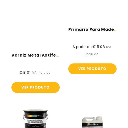
Primário Para Madeira - DYRUP
A partir de €15.08
Preço
IVA
normal
Incluido
Verniz Metal Antiferrugem - V33
VER PRODUTO
€13.01
Preço
IVA Incluido
normal
VER PRODUTO
Primário
Solução
para
2000
ferro
-
-
Tintas