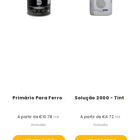
DYRUP
Marilina
Primário Para Ferro - DYRUP
Solução 2000 - Tintas Marilina
A partir de €10.78
Preço
A partir de €4.72
Preço
IVA
IVA
normal
normal
Incluido
Incluido