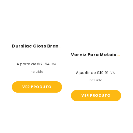
Dursilac Gloss Branco - Mapei
Verniz Para Metais - Divercol
A partir de €21.54
Preço
IVA
normal
Incluido
A partir de €10.91
Preço
IVA
normal
Incluido
VER PRODUTO
VER PRODUTO
Primário
Acabamento
Sintetico
Diverlux
-
Brilho