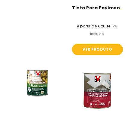
Tinta Para Pavimento - V33 Climas...
A partir de €20.14
Preço
IVA
normal
Incluido
VER PRODUTO
Verniz
Primário
Anti-
de
Derrapante
Aderência
-
-
V33
V33