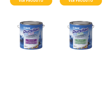
VER PRODUTO
VER PRODUTO
Dursilac
Dursilac
Matt
Satin
Branco
Branco
-
-
Mapei
Mapei