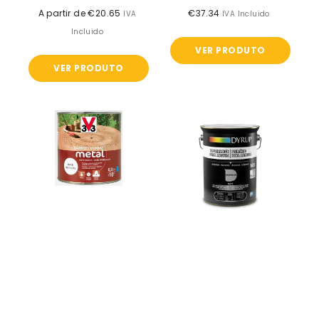
A partir de €20.65
Preço
€37.34
Preço
IVA
IVA Incluido
normal
normal
Incluido
VER PRODUTO
VER PRODUTO
Verniz
Primário
metal
para
antiferrugem
madeira
-
-
V33
DYRUP