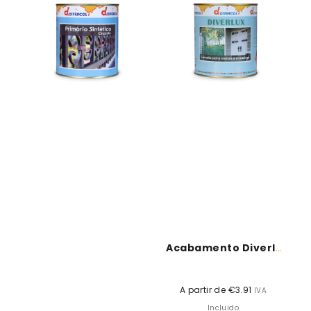
Metais
-
-
Divercol
Divercol
Acabamento Diverlux Brilho - Divercol
A partir de €3.91
Preço
IVA
normal
Incluido