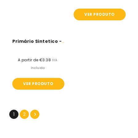
VER PRODUTO
Primário Sintetico - Metais - Divercol
A partir de €3.38
Preço
IVA
normal
Incluido
VER PRODUTO
1
2