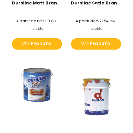
Dursilac Matt Branco - Mapei
Dursilac Satin Branco - Mapei
A partir de €23.38
Preço
A partir de €21.54
Preço
IVA
IVA
normal
normal
Incluido
Incluido
VER PRODUTO
VER PRODUTO
Dursilac
Verniz
Gloss
para
Branco
metais
-
-
Mapei
Divercol