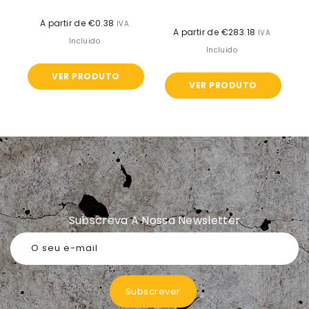
A partir de €0.38
Preço
IVA
A partir de €283.18
Preço
IVA
normal
Incluido
normal
Incluido
VER PRODUTO
VER PRODUTO
Subscreva A Nossa Newsletter
O seu e-mail
Subscrever