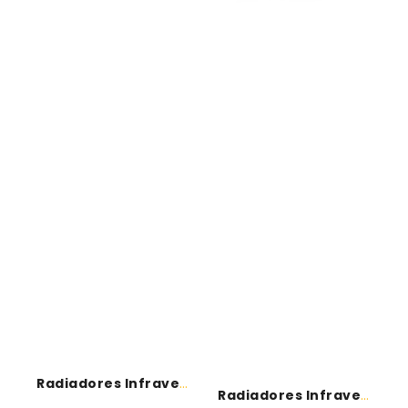
Radiadores Infravermelhos - COMFORTSUN
Radiadores Infravermelhos - Etherma