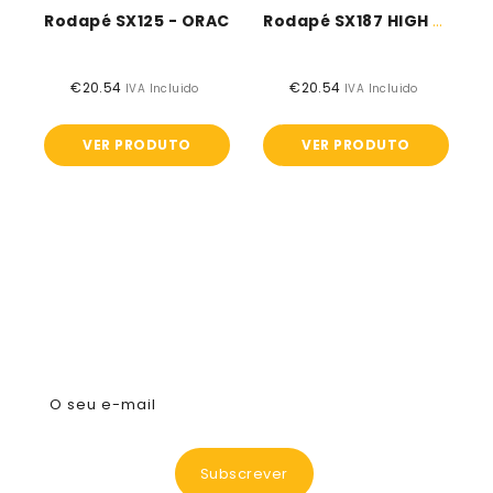
Rodapé SX125 - ORAC
Rodapé SX187 HIGH LINE - ORAC
€20.54
Preço
€20.54
Preço
IVA Incluido
IVA Incluido
normal
normal
VER PRODUTO
VER PRODUTO
Subscreva A Nossa Newsletter
O seu e-mail
Subscrever