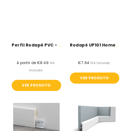
Perfil Rodapé PVC - Line 8605
Rodapé UP101 Homestar
A partir de €8.49
Preço
€7.64
Preço
IVA
IVA Incluido
normal
normal
Incluido
VER PRODUTO
VER PRODUTO
Perfil
Rodapé
Rodapé
SX183
PVC
CASCADE
Line
-
8613
ORAC