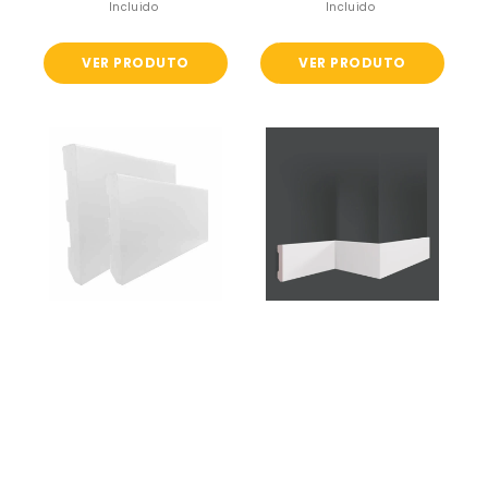
normal
normal
Incluido
Incluido
VER PRODUTO
VER PRODUTO
Perfil
Rodapé
Rodapé
UP102
em
Homestar
PVC
Branco
-
Perfilclic