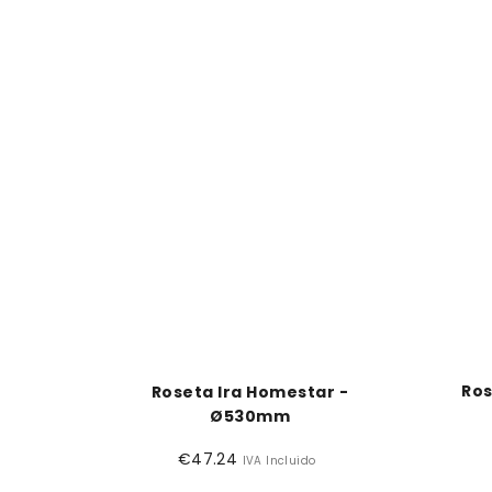
Ros
Roseta Ira Homestar -
Ø530mm
€47.24
Preço
IVA Incluido
normal