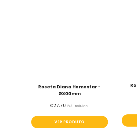
Ro
Roseta Diana Homestar -
Ø300mm
€27.70
Preço
IVA Incluido
normal
VER PRODUTO