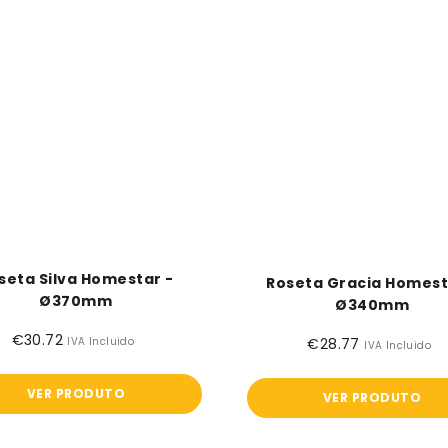
seta Silva Homestar -
Roseta Gracia Homest
Ø370mm
Ø340mm
€30.72
Preço
€28.77
Preço
IVA Incluido
IVA Incluido
normal
normal
VER PRODUTO
VER PRODUTO