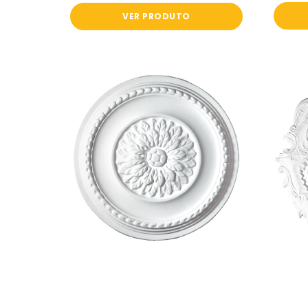
VER PRODUTO
Roseta
Rosa
Homestar
-
Ø370mm