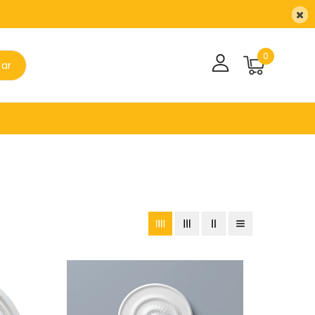
0
sar
Roseta
Arstyl
R10
-