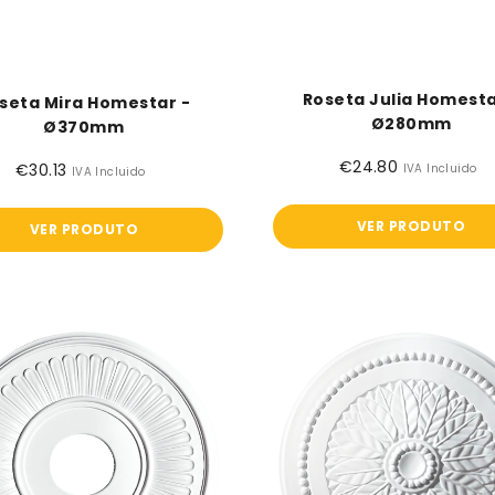
Roseta Julia Homesta
seta Mira Homestar -
Ø280mm
Ø370mm
€24.80
Preço
€30.13
Preço
IVA Incluido
IVA Incluido
normal
normal
VER PRODUTO
VER PRODUTO
Roseta
Roseta
Silva
Gracia
Homestar
Homestar
-
-
Ø370mm
Ø340mm