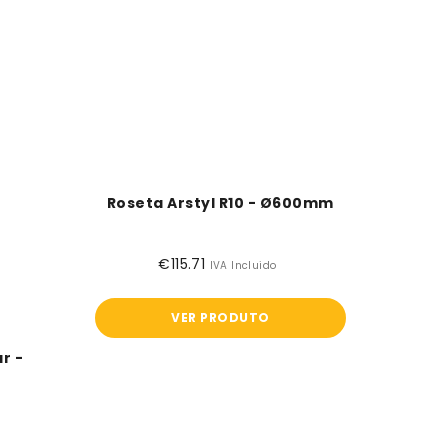
Roseta Arstyl R10 - Ø600mm
€115.71
Preço
IVA Incluido
normal
VER PRODUTO
r -