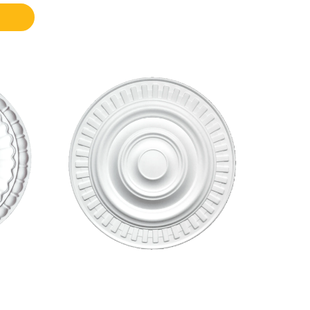
Roseta
Gabi
-
Homestar
-
Ø370mm