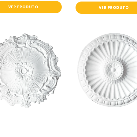
VER PRODUTO
VER PRODUTO
Roseta
Roseta
Mira
Julia
Homestar
Homestar
-
-
Ø370mm
Ø280mm