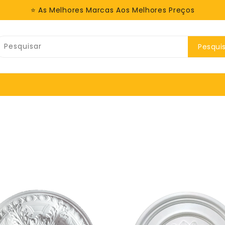
⭐ As Melhores Marcas Aos Melhores Preços
Pesqui
Roseta
Roseta
Prisca
Flora
Homestar
Homestar
-
-