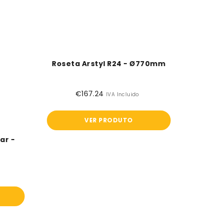
Roseta Arstyl R24 - Ø770mm
€167.24
Preço
IVA Incluido
normal
VER PRODUTO
ar -