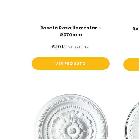
Roseta Rosa Homestar -
Ro
Ø370mm
€30.13
Preço
IVA Incluido
normal
VER PRODUTO
Roseta
Diana
Homestar
-
Ø300mm