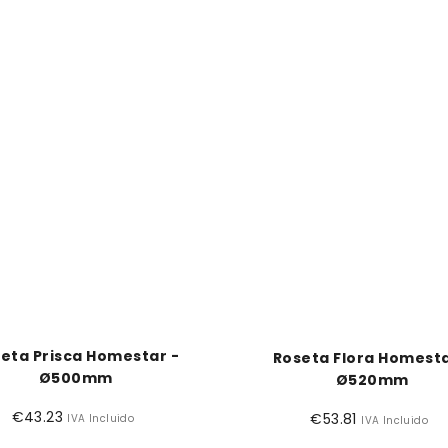
eta Prisca Homestar -
Roseta Flora Homesta
Ø500mm
Ø520mm
€43.23
Preço
€53.81
Preço
IVA Incluido
IVA Incluido
normal
normal