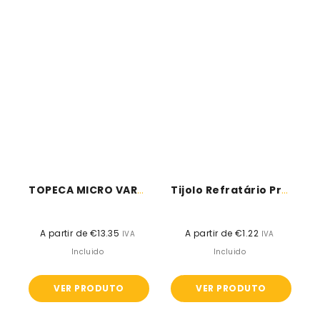
TOPECA MICRO VARNISH AC
Tijolo Refratário Prensado Branco Terra
A partir de €13.35
Preço
A partir de €1.22
Preço
IVA
IVA
normal
normal
Incluido
Incluido
VER PRODUTO
VER PRODUTO