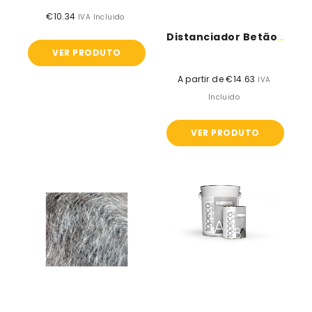
€10.34
Preço
IVA Incluido
normal
Distanciador Betão Armado - Uso Vertical...
VER PRODUTO
A partir de €14.63
Preço
IVA
normal
Incluido
VER PRODUTO
Véu
Topeca
/
micro
Tecido
varnish
não-
PU
tecido
em
Polipropileno
30gr/m²