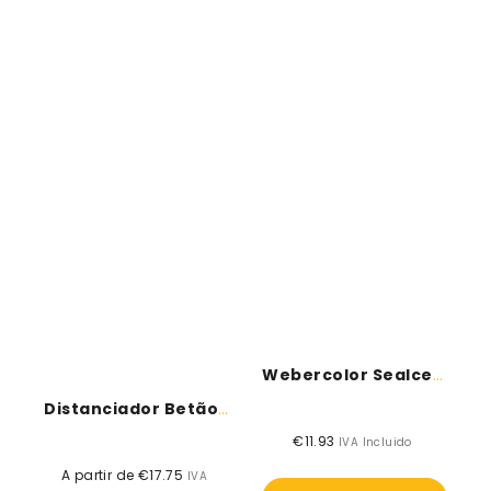
Webercolor Sealceramic - 310ml
Distanciador Betão Armado - Uso Horizontal
€11.93
Preço
IVA Incluido
normal
A partir de €17.75
Preço
IVA