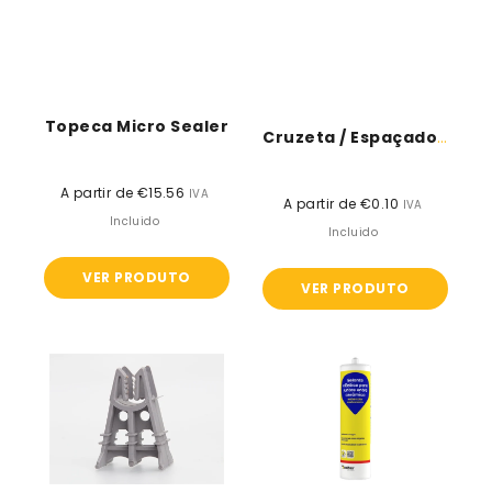
Topeca Micro Sealer
Cruzeta / Espaçador Para Bloco /Tijolo...
A partir de €15.56
Preço
IVA
A partir de €0.10
Preço
IVA
normal
Incluido
normal
Incluido
VER PRODUTO
VER PRODUTO
Distanciador
Webercolor
betão
Sealceramic
armado
-
-
310ml
uso
horizontal