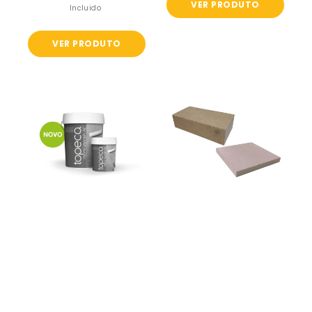
VER PRODUTO
normal
Incluido
VER PRODUTO
TOPECA
Tijolo
MICRO
refratário
VARNISH
prensado
AC
branco
terra