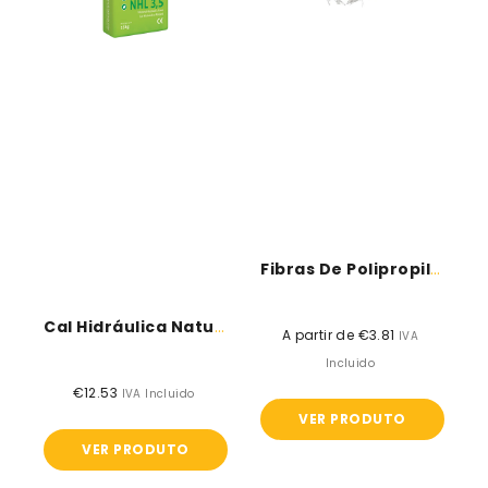
-
e
25kg
betão
-
SECIL
Fibras De Polipropileno Para Argamassas E...
Cal Hidráulica Natural NHL 3.5 -...
A partir de €3.81
Preço
IVA
normal
Incluido
€12.53
Preço
IVA Incluido
normal
VER PRODUTO
VER PRODUTO