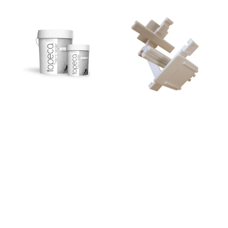
Topeca
Cruzeta
Micro
/
Sealer
Espaçador
para
Bloco
/Tijolo
de
Vidro