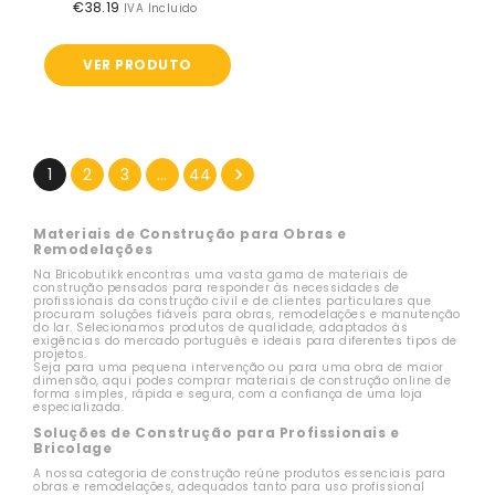
€38.19
Preço
IVA Incluido
normal
VER PRODUTO
1
2
3
…
44
Materiais de Construção para Obras e
Remodelações
Na Bricobutikk encontras uma vasta gama de materiais de
construção pensados para responder às necessidades de
profissionais da construção civil e de clientes particulares que
procuram soluções fiáveis para obras, remodelações e manutenção
do lar. Selecionamos produtos de qualidade, adaptados às
exigências do mercado português e ideais para diferentes tipos de
projetos.
Seja para uma pequena intervenção ou para uma obra de maior
dimensão, aqui podes comprar materiais de construção online de
forma simples, rápida e segura, com a confiança de uma loja
especializada.
Soluções de Construção para Profissionais e
Bricolage
A nossa categoria de construção reúne produtos essenciais para
obras e remodelações, adequados tanto para uso profissional