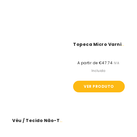
Topeca Micro Varnish PU
A partir de €47.74
Preço
IVA
normal
Incluido
VER PRODUTO
Véu / Tecido Não-Tecido Em Polipropileno...