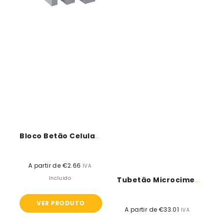
Bloco Betão Celular Siporex 550kg/m3
A partir de €2.66
Preço
IVA
normal
Incluido
Tubetão Microcimento Fino - Topeca
VER PRODUTO
A partir de €33.01
Preço
IVA