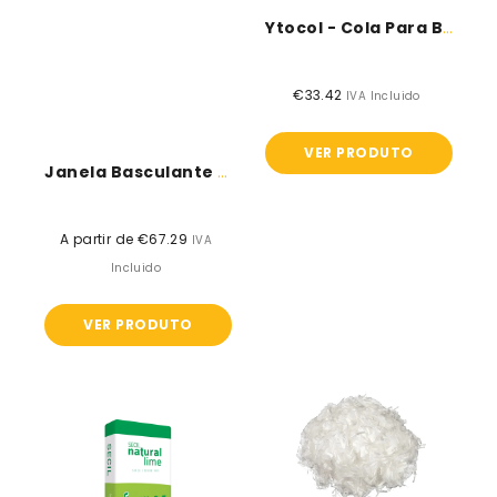
Ytocol - Cola Para Blocos Ytong...
€33.42
Preço
IVA Incluido
normal
VER PRODUTO
Janela Basculante Em PVC Para Blocos...
A partir de €67.29
Preço
IVA
normal
Incluido
VER PRODUTO
Cal
Fibras
Hidráulica
de
Natural
polipropileno
NHL
para
3.5
argamassas