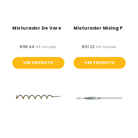
Misturador De Vareta Para Barris
Misturador Mixing Propeller
€98.44
Preço
€51.23
Preço
IVA Incluido
IVA Incluido
normal
normal
VER PRODUTO
VER PRODUTO
Misturador
Misturador
cartridge
can
stirrer
stirrer
-
smaller