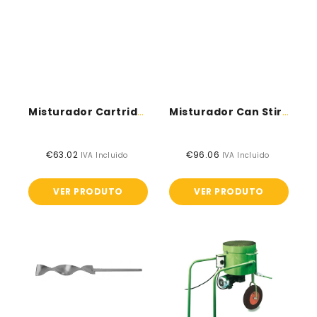
Misturador Cartridge Stirrer
Misturador Can Stirrer - Smaller
€63.02
Preço
€96.06
Preço
IVA Incluido
IVA Incluido
normal
normal
VER PRODUTO
VER PRODUTO
Misturador
Carro
can
de
stirrer
mistura
de
argamassas
sintéticas