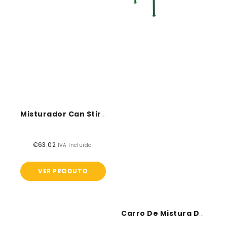
Misturador Can Stirrer
€63.02
Preço
IVA Incluido
normal
VER PRODUTO
Carro De Mistura De Argamassas Sintéticas