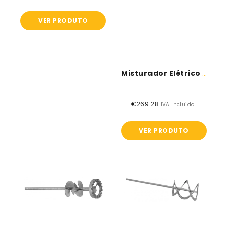
normal
VER PRODUTO
Misturador Elétrico - Eibenstock MXT 100.1
€269.28
Preço
IVA Incluido
normal
VER PRODUTO
Misturador
Misturadora
force
helicoidal