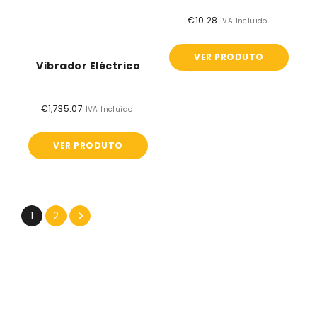
€10.28
Preço
IVA Incluido
normal
VER PRODUTO
Vibrador Eléctrico
€1,735.07
Preço
IVA Incluido
normal
VER PRODUTO
1
2