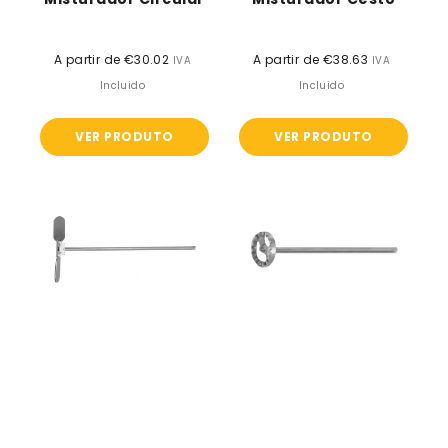
A partir de €30.02
Preço
A partir de €38.63
Preço
IVA
IVA
normal
normal
Incluido
Incluido
VER PRODUTO
VER PRODUTO
Misturador
Misturador
de
mixing
vareta
propeller
para
barris