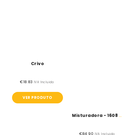
Crivo
€18.83
Preço
IVA Incluido
normal
VER PRODUTO
Misturadora - 1608 AA - Skil
€84.90
Preço
IVA Incluido