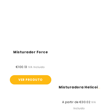
Misturador Force
€100.13
Preço
IVA Incluido
normal
VER PRODUTO
Misturadora Helicoidal
A partir de €30.02
Preço
IVA
normal
Incluido