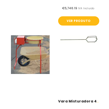
€5,746.19
Preço
IVA Incluido
normal
VER PRODUTO
Vibrador
Vara
eléctrico
misturadora
4
braços
Vara Misturadora 4 Braços