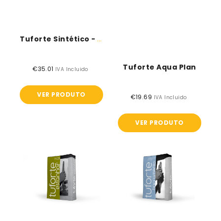
Tuforte Sintético - 25Kg
Tuforte Aqua Plan
€35.01
Preço
IVA Incluido
normal
VER PRODUTO
€19.69
Preço
IVA Incluido
normal
VER PRODUTO
Tuforte
Tuforte
Estanhar
Barramento
-
-
Topeca
Topeca