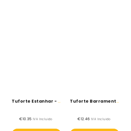
Tuforte Estanhar - Topeca
Tuforte Barramento - Topeca
€10.35
Preço
€12.46
Preço
IVA Incluido
IVA Incluido
normal
normal