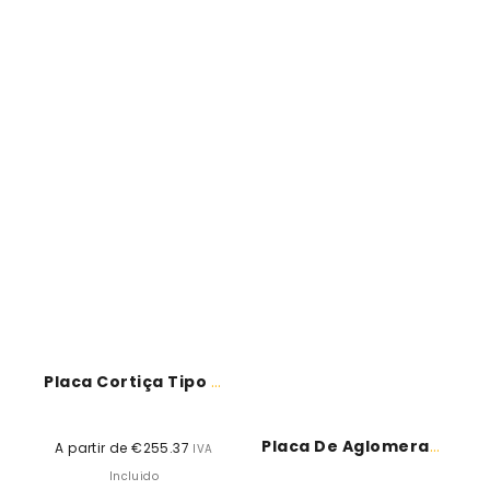
1x0,5
metros
Placa Cortiça Tipo R.E.V. À Vista...
Placa De Aglomerado De Cortiça Expandida
A partir de €255.37
Preço
IVA
normal
Incluido