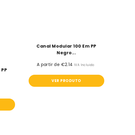
Canal Modular 100 Em PP
Negro...
A partir de €2.14
Preço
IVA Incluido
 PP
normal
VER PRODUTO
Canal
Modular