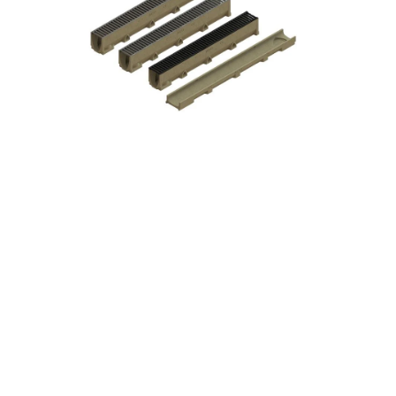
ou
200