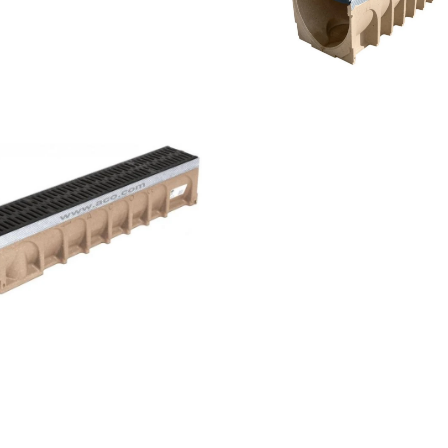
150
ou
200