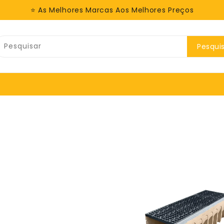
⭐ As Melhores Marcas Aos Melhores Preços
Pesqui
Canal
Canal
Aco
Aco
Multidrain
Multidrain
100,
H300