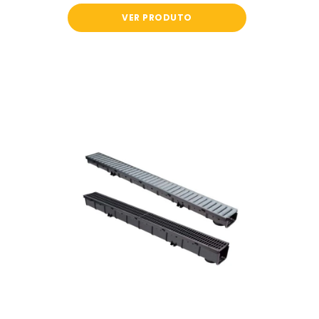
VER PRODUTO
Canal
Modular
100
em
PP
Negro
e
Grelha
Metálica