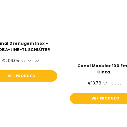
nal Drenagem Inox -
OBA-LINE-TL SCHLÜTER
€206.05
Preço
IVA Incluido
Canal Modular 100 Em
normal
Cinza...
VER PRODUTO
€13.78
Preço
IVA Incluido
normal
VER PRODUTO
Canal
Canal
Modular
modular