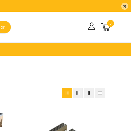
0
sar
Canal
Aco
Self
100