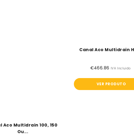
Canal Aco Multidrain 
€466.86
Preço
IVA Incluido
normal
VER PRODUTO
 Aco Multidrain 100, 150
Ou...