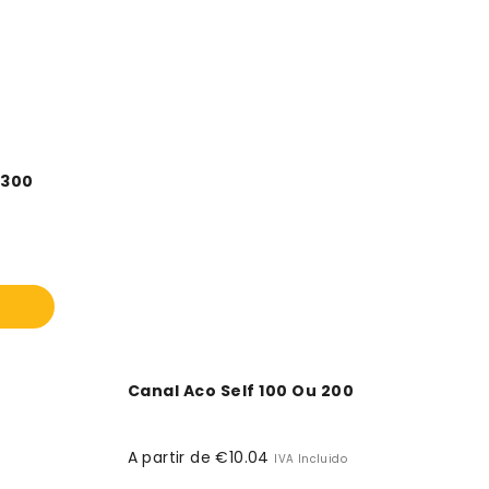
H300
Canal Aco Self 100 Ou 200
A partir de €10.04
Preço
IVA Incluido
normal