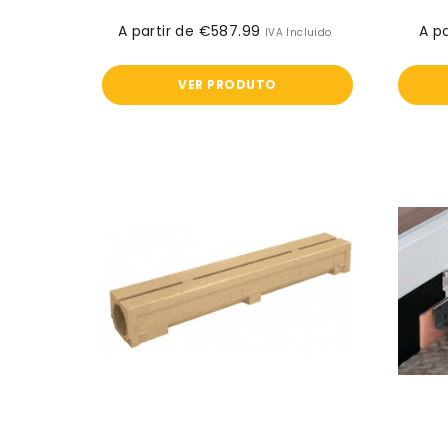
A partir de €587.99
Preço
A pa
IVA Incluido
normal
VER PRODUTO
Canal
Aco
Self
Slimline