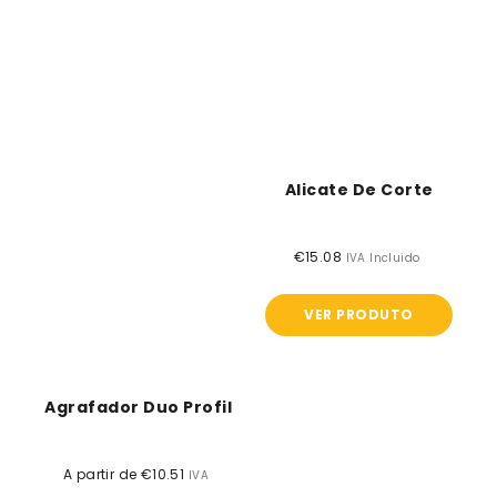
Alicate De Corte
€15.08
Preço
IVA Incluido
normal
VER PRODUTO
Agrafador Duo Profil
A partir de €10.51
Preço
IVA