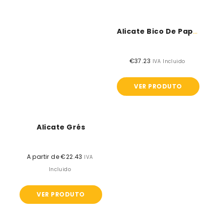
Alicate Bico De Papagaio
€37.23
Preço
IVA Incluido
normal
VER PRODUTO
Alicate Grés
A partir de €22.43
Preço
IVA
normal
Incluido
VER PRODUTO