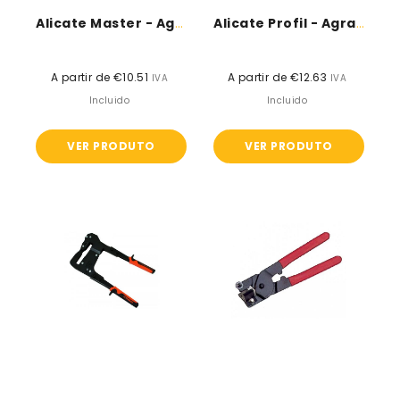
Alicate Master - Agrafador De Perfil
Alicate Profil - Agrafador De Perfil
A partir de €10.51
Preço
A partir de €12.63
Preço
IVA
IVA
normal
normal
Incluido
Incluido
VER PRODUTO
VER PRODUTO
Agrafador
Alicate
duo
de
profil
corte