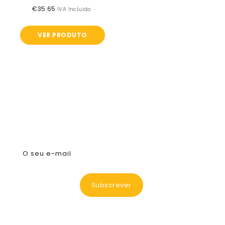
€35.65
Preço
IVA Incluido
normal
VER PRODUTO
Subscreva A Nossa Newsletter
O seu e-mail
Subscrever