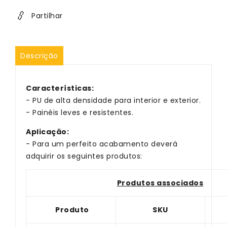
081
081
9016
9016
Partilhar
-
-
Panespol
Panespol
Descrição
Características
:
- PU de alta densidade para interior e exterior.
- Painéis leves e resistentes.
Aplicação:
- Para um perfeito acabamento deverá
adquirir os seguintes produtos:
Produtos associados
Produto
SKU