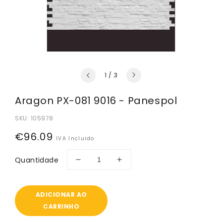
de
1
/
3
Aragon PX-081 9016 - Panespol
SKU:
105978
Preço
€96.09
IVA Incluido
normal
Quantidade
Diminuir
Aumentar
a
a
quantidade
quantidade
de
de
ADICIONAR AO
Aragon
Aragon
CARRINHO
PX-
PX-