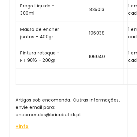
Prego Líquido -
1 e
835013
300ml
cad
Massa de encher
1 e
106038
juntas - 400gr
cad
Pintura retoque -
1 e
106040
PT 9016 - 200gr
cad
Artigos sob encomenda. Outras informações,
envie email para:
encomendas@bricobutikk.pt
+info