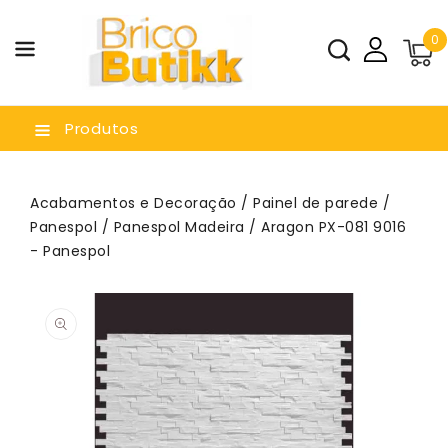
a O
0
nteúdo
Produtos
Acabamentos e Decoração
/
Painel de parede
/
Panespol
/
Panespol Madeira
/ Aragon PX-081 9016
- Panespol