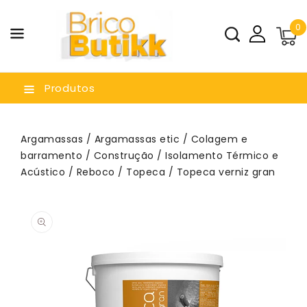
a O
0
nteúdo
Produtos
Argamassas
/
Argamassas etic
/
Colagem e
barramento
/
Construção
/
Isolamento Térmico e
Acústico
/
Reboco
/
Topeca
/ Topeca verniz gran