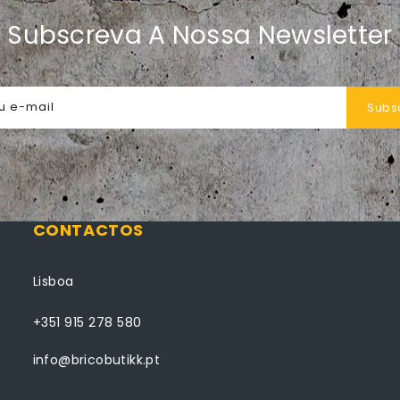
Subscreva A Nossa Newsletter
u e-mail
Subs
CONTACTOS
Lisboa
+351 915 278 580
info@bricobutikk.pt