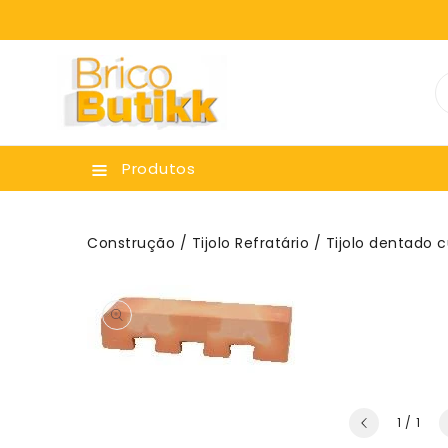
ara O
onteúdo
Produtos
Construção
/
Tijolo Refratário
/ Tijolo dentado 
de
1
/
1