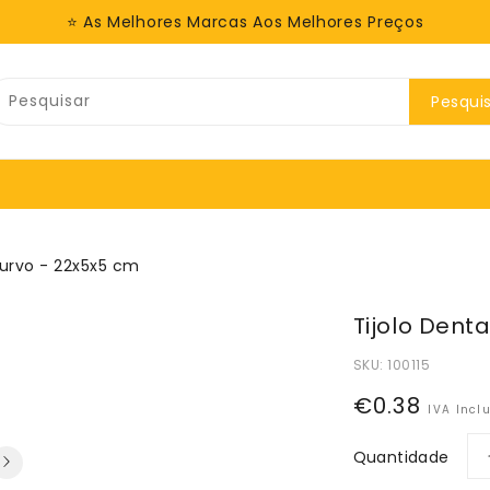
⭐ As Melhores Marcas Aos Melhores Preços
Pesqui
curvo - 22x5x5 cm
Tijolo Dent
SKU:
100115
Preço
€0.38
IVA Incl
normal
Quantidade