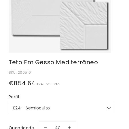
Teto Em Gesso Mediterrâneo
SKU:
200510
Preço
€854.64
IVA Incluido
normal
Perfil
Quantidade