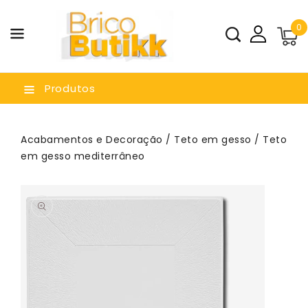
a O
0
nteúdo
Produtos
Acabamentos e Decoração
/
Teto em gesso
/ Teto
em gesso mediterrâneo