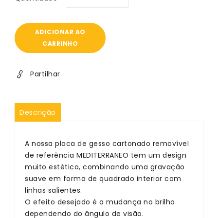
Diminuir
Aumentar
a
a
quantidade
quantidade
de
de
ADICIONAR AO
Teto
Teto
CARRINHO
em
em
gesso
gesso
mediterrâneo
mediterrâneo
Partilhar
Descrição
A nossa placa de gesso cartonado removível
de referência MEDITERRANEO tem um design
muito estético, combinando uma gravação
suave em forma de quadrado interior com
linhas salientes.
O efeito desejado é a mudança no brilho
dependendo do ângulo de visão.