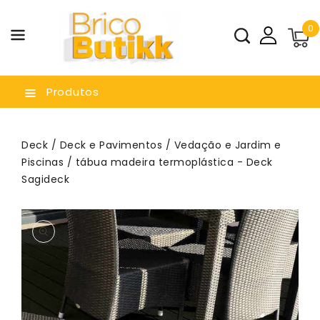
a O
0
nteúdo
Produtos
Deck
/
Deck e Pavimentos
/
Vedação e Jardim e
Piscinas
/ tábua madeira termoplástica - Deck
Sagideck