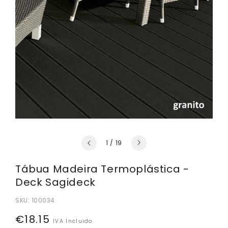
de
1
/
19
Tábua Madeira Termoplástica -
Deck Sagideck
SKU:
100034
Preço
€18.15
IVA Incluido