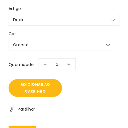
normal
Artigo
Cor
Quantidade
Diminuir
Aumentar
a
a
quantidade
quantidade
de
de
ADICIONAR AO
tábua
tábua
CARRINHO
madeira
madeira
termoplástica
termoplástica
-
-
Partilhar
Deck
Deck
Sagideck
Sagideck