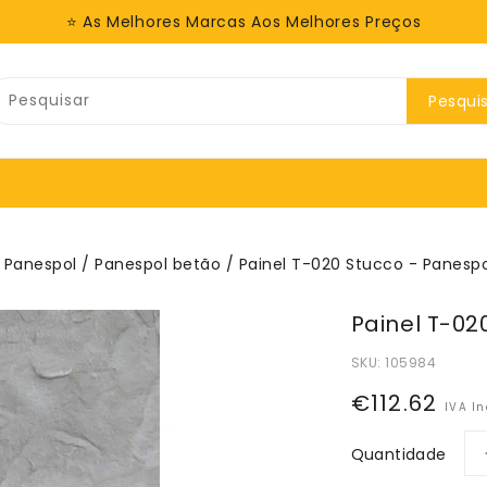
⭐ As Melhores Marcas Aos Melhores Preços
Pesqui
/
Panespol
/
Panespol betão
/ Painel T-020 Stucco - Panespo
Painel T-02
SKU:
105984
Preço
€112.62
IVA In
normal
Quantidade