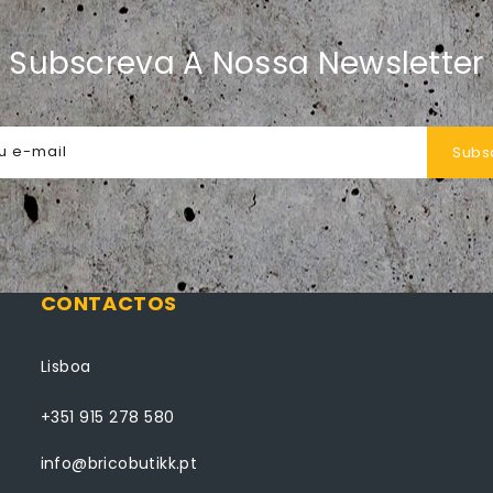
Subscreva A Nossa Newsletter
u e-mail
Subs
CONTACTOS
Lisboa
+351 915 278 580
info@bricobutikk.pt