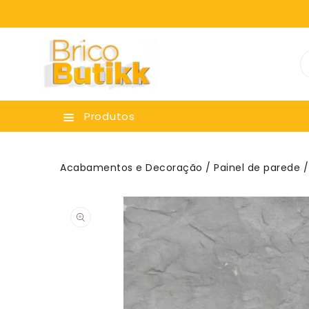
ara O
onteúdo
Produtos
Acabamentos e Decoração
/
Painel de parede