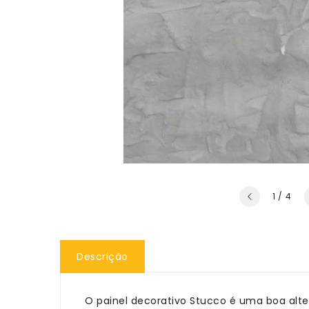
de
1
/
4
Descrição
O painel decorativo Stucco é uma boa alter