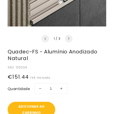
de
1
/
3
Quadec-FS - Alumínio Anodizado
Natural
SKU:
125204
Preço
€151.44
IVA Incluido
normal
Quantidade
Diminuir
Aumentar
a
a
quantidade
quantidade
de
de
ADICIONAR AO
Quadec-
Quadec-
CARRINHO