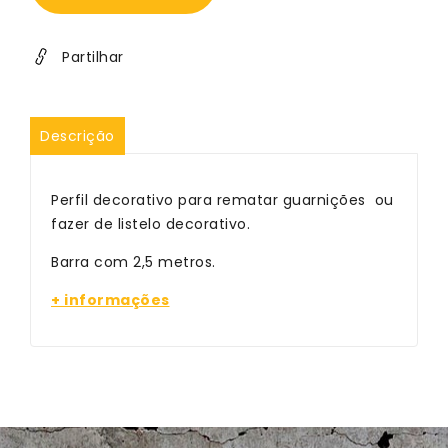
FS
FS
-
-
Alumínio
Alumínio
Partilhar
Anodizado
Anodizado
Natural
Natural
Descrição
Perfil decorativo para rematar guarnições ou
fazer de listelo decorativo.
Barra com 2,5 metros.
+ informações