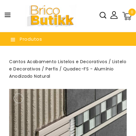
a O
0
nteúdo
Produtos
Cantos Acabamento Listelos e Decorativos
/
Listelo
e Decorativos
/
Perfis
/ Quadec-FS - Alumínio
Anodizado Natural