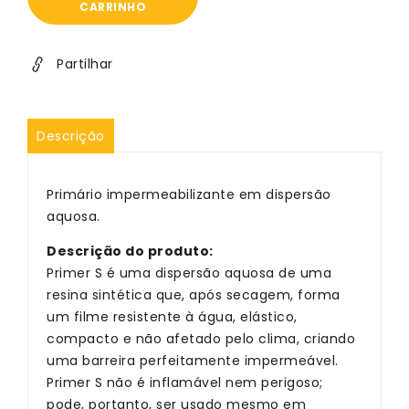
Primer
Primer
CARRINHO
S
S
-
-
Mapei
Mapei
Partilhar
-
-
5kg
5kg
Descrição
Primário impermeabilizante em dispersão
aquosa.
Descrição do produto:
Primer S é uma dispersão aquosa de uma
resina sintética que, após secagem, forma
um filme resistente à água, elástico,
compacto e não afetado pelo clima, criando
uma barreira perfeitamente impermeável.
Primer S não é inflamável nem perigoso;
pode, portanto, ser usado mesmo em