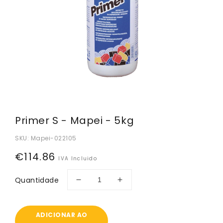
Primer S - Mapei - 5kg
SKU:
Mapei-022105
Preço
€114.86
IVA Incluido
normal
Quantidade
Diminuir
Aumentar
a
a
quantidade
quantidade
de
de
ADICIONAR AO