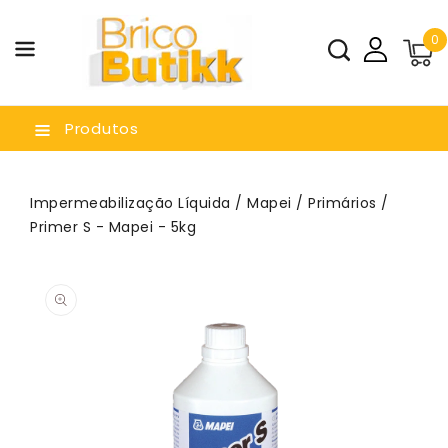
a O
0
nteúdo
Produtos
Impermeabilização Líquida
/
Mapei
/
Primários
/
Primer S - Mapei - 5kg