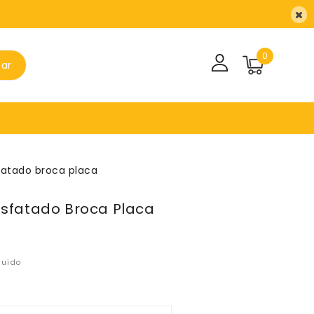
0
sar
fatado broca placa
osfatado Broca Placa
luido