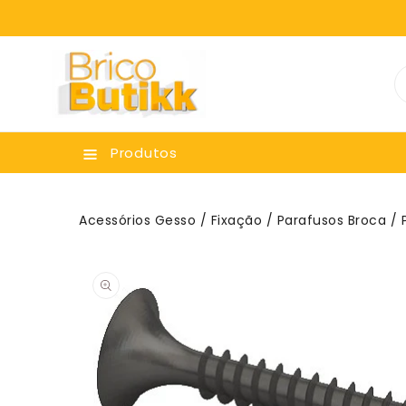
ara O
onteúdo
Produtos
Acessórios Gesso
/
Fixação
/
Parafusos Broca
/