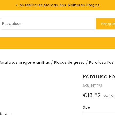
⭐ As Melhores Marcas Aos Melhores Preços
Pesqui
Parafusos pregos e anilhas
/
Placas de gesso
/ Parafuso Fos
Parafuso F
SKU:
147523
Preço
€13.52
IVA Inc
normal
Size