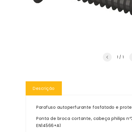
de
1
/
1
Descrição
Parafuso autoperfurante fosfatado e prote
Ponta de broca cortante, cabeça philips nº
EN14566+A1