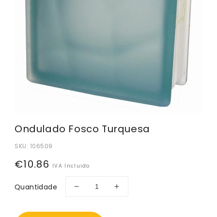
Ondulado Fosco Turquesa
SKU:
106509
Preço
€10.86
IVA Incluido
normal
Quantidade
Diminuir
Aumentar
a
a
quantidade
quantidade