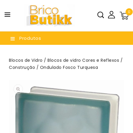
a O
0
nteúdo
Produtos
Blocos de Vidro
/
Blocos de vidro Cores e Reflexos
/
Construção
/ Ondulado Fosco Turquesa