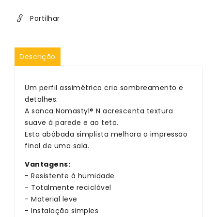
Nomastyl
Nomastyl
N
N
Partilhar
-
-
45
45
barras
barras
Descrição
Um perfil assimétrico cria sombreamento e
detalhes.
A sanca Nomastyl® N acrescenta textura
suave à parede e ao teto.
Esta abóbada simplista melhora a impressão
final de uma sala.
Vantagens:
- Resistente à humidade
- Totalmente reciclável
- Material leve
- Instalação simples