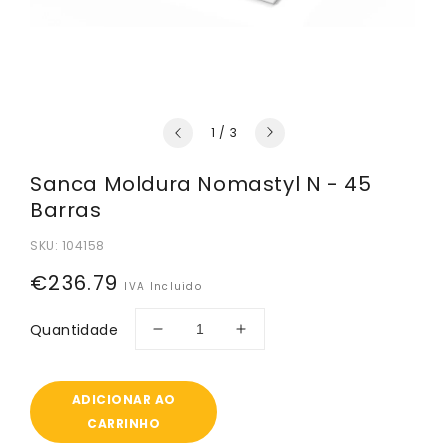
de
1
/
3
Sanca Moldura Nomastyl N - 45
Barras
SKU:
104158
Preço
€236.79
IVA Incluido
normal
Quantidade
Diminuir
Aumentar
a
a
quantidade
quantidade
de
de
ADICIONAR AO
Sanca
Sanca
CARRINHO
Moldura
Moldura