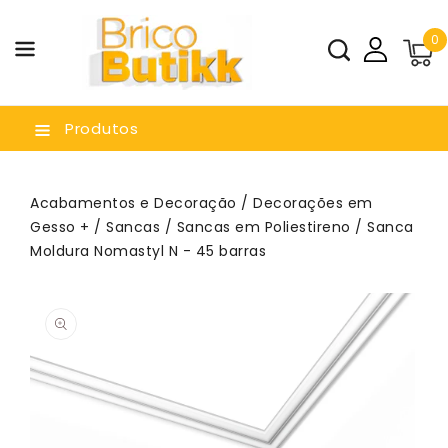
a O
0
nteúdo
Produtos
Acabamentos e Decoração
/
Decorações em
Gesso +
/
Sancas
/
Sancas em Poliestireno
/ Sanca
Moldura Nomastyl N - 45 barras