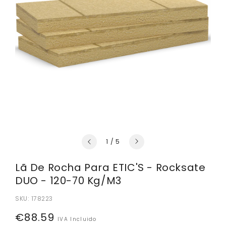
de
1
/
5
Lã De Rocha Para ETIC'S - Rocksate
DUO - 120-70 Kg/m3
SKU:
178223
Preço
€88.59
IVA Incluido