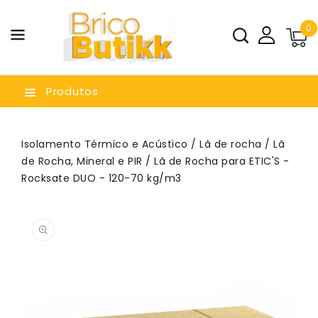
a O
0
nteúdo
Produtos
Isolamento Térmico e Acústico
/
Lã de rocha
/
Lã
de Rocha, Mineral e PIR
/ Lã de Rocha para ETIC'S -
Rocksate DUO - 120-70 kg/m3