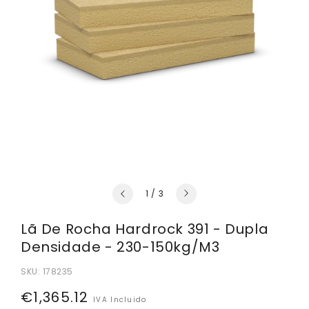
de
1
/
3
Lã De Rocha Hardrock 391 - Dupla
Densidade - 230-150kg/m3
SKU:
178235
Preço
€1,365.12
IVA Incluido