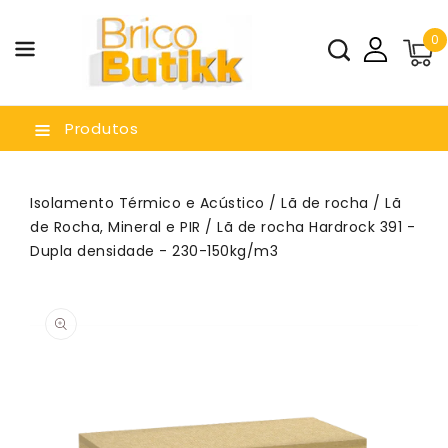
a O
0
nteúdo
Produtos
Isolamento Térmico e Acústico
/
Lã de rocha
/
Lã
de Rocha, Mineral e PIR
/ Lã de rocha Hardrock 391 -
Dupla densidade - 230-150kg/m3