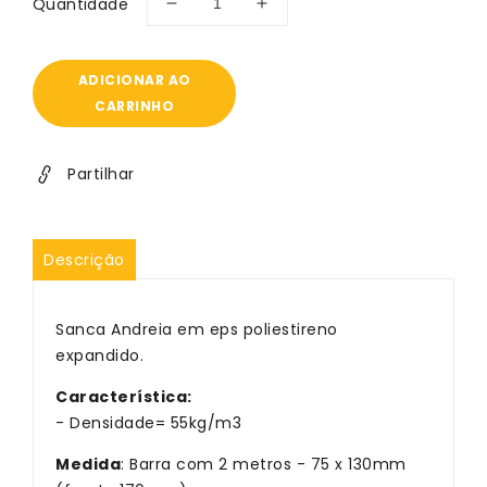
Quantidade
Diminuir
Aumentar
a
a
quantidade
quantidade
de
de
ADICIONAR AO
Sanca
Sanca
CARRINHO
Homestar
Homestar
Andrea
Andrea
Partilhar
Descrição
Sanca Andreia em eps poliestireno
expandido.
Característica
:
- D
ensidade= 55kg/m3
Medida
:
Barra com 2 metros - 75 x 130mm