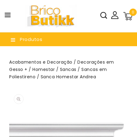
a O
0
nteúdo
Produtos
Acabamentos e Decoração
/
Decorações em
Gesso +
/
Homestar
/
Sancas
/
Sancas em
Poliestireno
/ Sanca Homestar Andrea