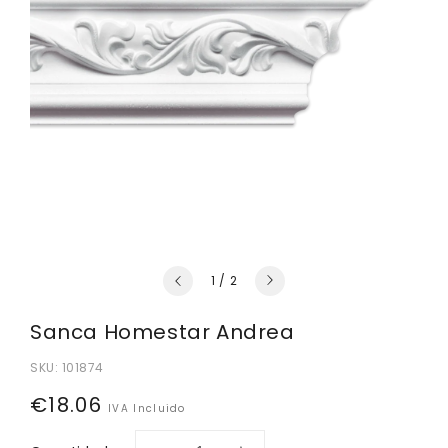
de
1
/
2
Sanca Homestar Andrea
SKU:
101874
Preço
€18.06
IVA Incluido
normal