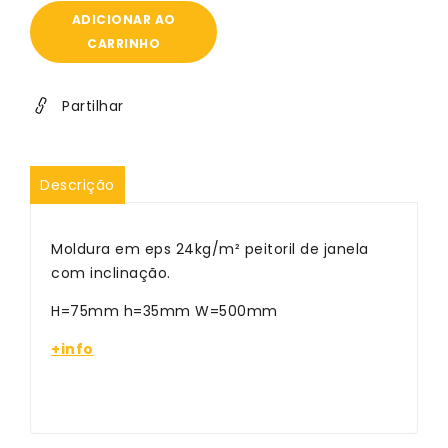
de
de
ADICIONAR AO
Domostyl
Domostyl
CARRINHO
Customized
Customized
5
5
Partilhar
Descrição
Moldura em eps 24kg/m² peitoril de janela
com inclinação.
H=75mm h=35mm W=500mm
+info