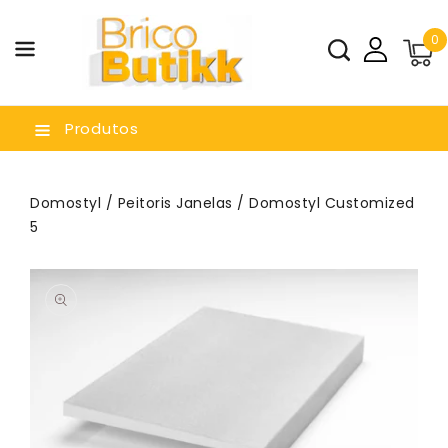
a O
0
nteúdo
Produtos
Domostyl
/
Peitoris Janelas
/ Domostyl Customized
5