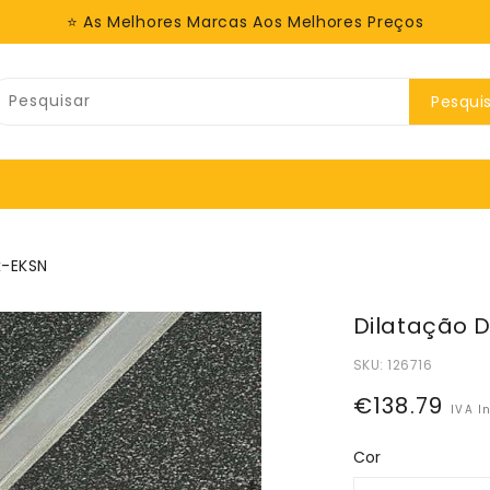
⭐ As Melhores Marcas Aos Melhores Preços
Pesqui
x-EKSN
Dilatação D
SKU:
126716
Preço
€138.79
IVA I
normal
Cor