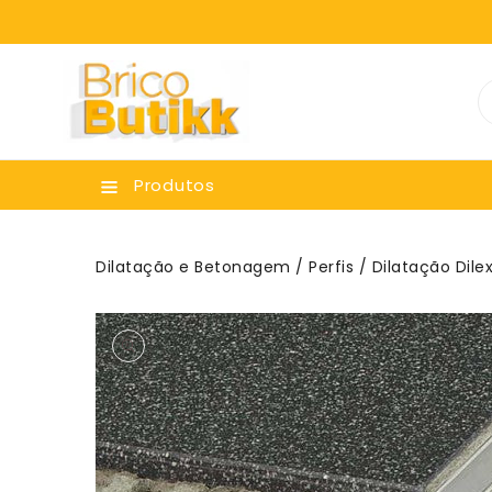
ara O
onteúdo
Produtos
Dilatação e Betonagem
/
Perfis
/ Dilatação Dile