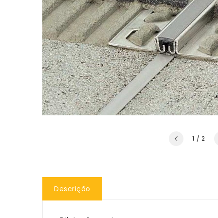
de
1
/
2
Descrição