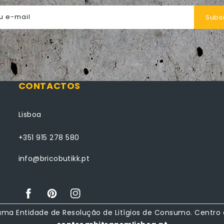
u e-mail
Subs
CONTACTOS
Lisboa
+351 915 278 580
info@bricobutikk.pt
Facebook
Pinterest
Instagram
a uma Entidade de Resolução de Litígios de Consumo. Centro