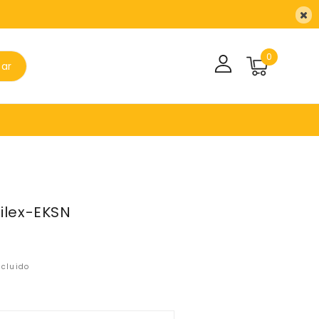
0
sar
ilex-EKSN
ncluido