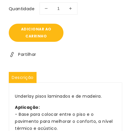
normal
Quantidade
Diminuir
Aumentar
a
a
quantidade
quantidade
de
de
ADICIONAR AO
Cortiça
Cortiça
CARRINHO
e
e
Eva
Eva
reciclado
reciclado
Partilhar
Underlay
Underlay
Amorim
Amorim
pro
pro
Descrição
80
80
Underlay pisos laminados e de madeira.
Aplicação:
- Base para colocar entre o piso e o
pavimento para melhorar o conforto, a nível
térmico e acústico.