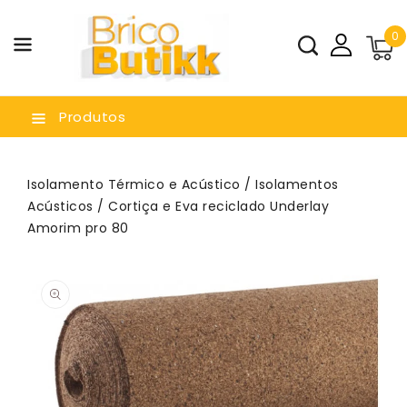
a O
0
nteúdo
Produtos
Isolamento Térmico e Acústico
/
Isolamentos
Acústicos
/ Cortiça e Eva reciclado Underlay
Amorim pro 80