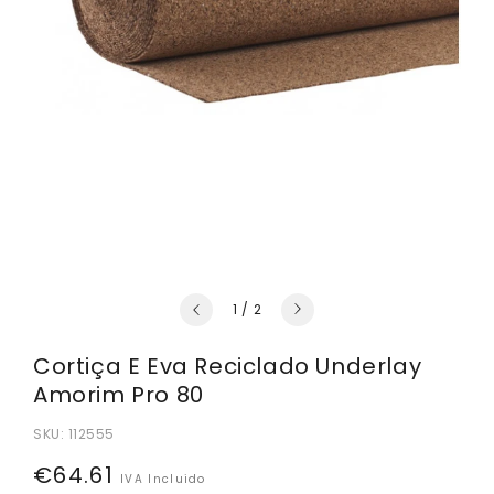
de
1
/
2
Cortiça E Eva Reciclado Underlay
Amorim Pro 80
SKU:
112555
Preço
€64.61
IVA Incluido