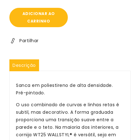
a
a
quantidade
quantidade
de
de
ADICIONAR AO
Sanca
Sanca
CARRINHO
Wallstyl
Wallstyl
WT25
WT25
-
-
Partilhar
Poliestireno
Poliestireno
HD
HD
-
-
Descrição
13
13
barras
barras
Sanca em poliestireno de alta densidade.
Pré-pintado.
O uso combinado de curvas e linhas retas é
subtil, mas decorativo. A forma graduada
proporciona uma transição suave entre a
parede e o teto. Na maioria dos interiores, a
cornija WT25 WALLSTYL® é versátil, seja em