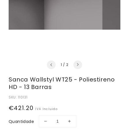
de
1
/
2
Sanca Wallstyl WT25 - Poliestireno
HD - 13 Barras
SKU:
110131
Preço
€421.20
IVA Incluido
normal
Quantidade
Diminuir
Aumentar