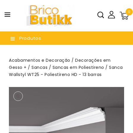
a O
0
nteúdo
Produtos
Acabamentos e Decoração
/
Decorações em
Gesso +
/
Sancas
/
Sancas em Poliestireno
/ Sanca
Wallstyl WT25 - Poliestireno HD - 13 barras