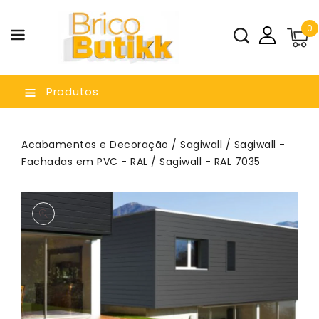
a O
0
nteúdo
Produtos
Acabamentos e Decoração
/
Sagiwall
/
Sagiwall -
Fachadas em PVC - RAL
/ Sagiwall - RAL 7035