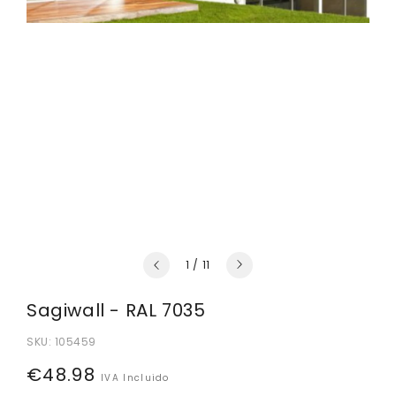
de
1
/
11
Sagiwall - RAL 7035
SKU:
105459
Preço
€48.98
IVA Incluido