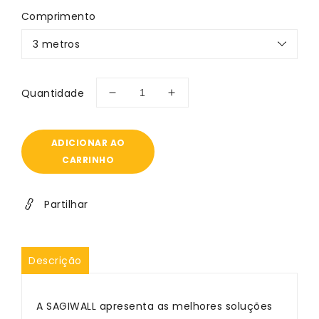
normal
Comprimento
Quantidade
Diminuir
Aumentar
a
a
quantidade
quantidade
de
de
ADICIONAR AO
Sagiwall
Sagiwall
CARRINHO
-
-
RAL
RAL
7035
7035
Partilhar
Descrição
A SAGIWALL apresenta as melhores soluções