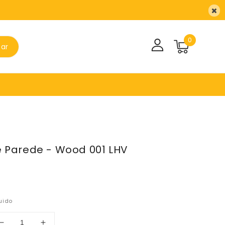
0
sar
 Parede - Wood 001 LHV
uido