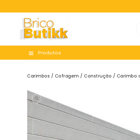
ara O
onteúdo
Produtos
Carimbos
/
Cofragem
/
Construção
/ Carimbo d