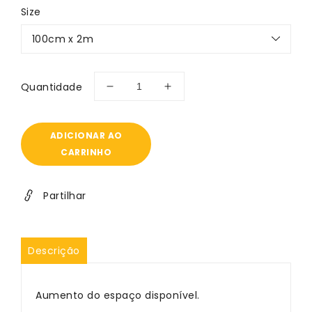
Size
Quantidade
Diminuir
Aumentar
a
a
quantidade
quantidade
de
de
ADICIONAR AO
Caixilho
Caixilho
CARRINHO
porta
porta
de
de
correr
correr
Partilhar
Alvenaria/Betão
Alvenaria/Betão
Descrição
Aumento do espaço disponível.