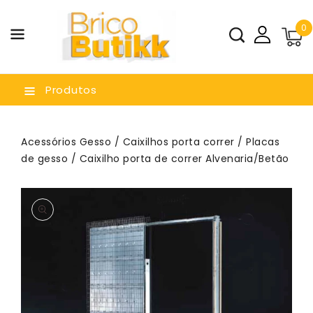
a O
0
nteúdo
Produtos
Acessórios Gesso
/
Caixilhos porta correr
/
Placas
de gesso
/ Caixilho porta de correr Alvenaria/Betão