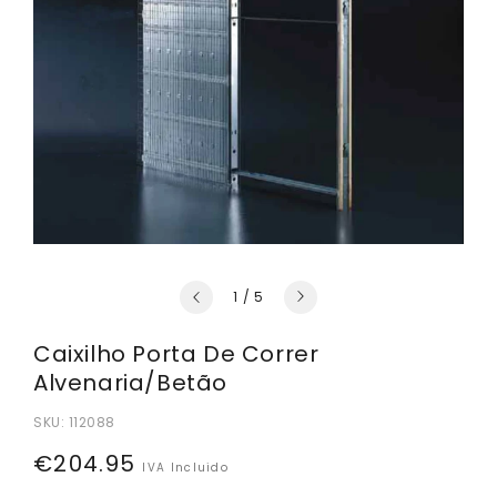
de
1
/
5
Caixilho Porta De Correr
Alvenaria/Betão
SKU:
112088
Preço
€204.95
IVA Incluido
normal