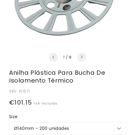
de
1
/
8
Anilha Plástica Para Bucha De
Isolamento Térmico
SKU:
101571
Preço
€101.15
IVA Incluido
normal
Size