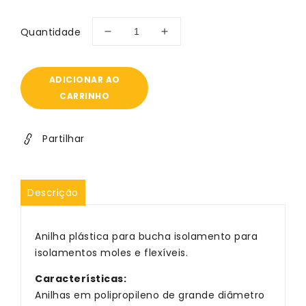
Quantidade
Diminuir
Aumentar
a
a
quantidade
quantidade
de
de
ADICIONAR AO
Anilha
Anilha
CARRINHO
plástica
plástica
para
para
bucha
bucha
Partilhar
de
de
isolamento
isolamento
térmico
térmico
Descrição
Anilha plástica para bucha isolamento para
isolamentos moles e flexíveis.
Características:
Anilhas em polipropileno de grande diâmetro