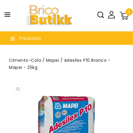
a O
0
nteúdo
Produtos
Cimento-Cola
/
Mapei
/ Adesilex P10 Branco -
Mapei - 25kg