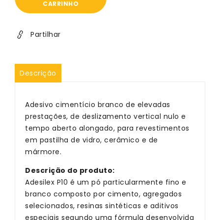
Adesilex
Adesilex
CARRINHO
P10
P10
Branco
Branco
-
-
Partilhar
Mapei
Mapei
-
-
25kg
25kg
Descrição
Adesivo cimentício branco de elevadas
prestações, de deslizamento vertical nulo e
tempo aberto alongado, para revestimentos
em pastilha de vidro, cerâmico e de
mármore.
Descrição do produto:
Adesilex P10 é um pó particularmente fino e
branco composto por cimento, agregados
selecionados, resinas sintéticas e aditivos
especiais segundo uma fórmula desenvolvida