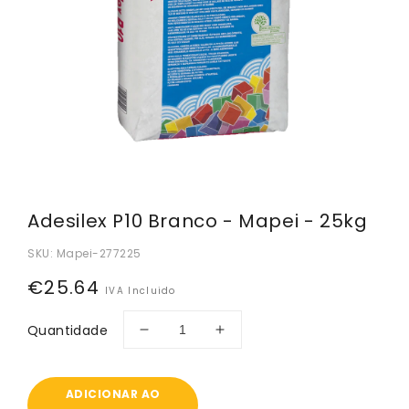
Adesilex P10 Branco - Mapei - 25kg
SKU:
Mapei-277225
Preço
€25.64
IVA Incluido
normal
Quantidade
Diminuir
Aumentar
a
a
quantidade
quantidade
de
de
ADICIONAR AO